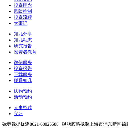
投资理念
风险控制
投资流程
大事记
知几分享
知几动态
研究报告
投资者教育
微信服务
投资报告
下载服务
联系知几
认购预约
活动预约
人事招聘
实习
碌莽禄掳拢潞8621-68825588 碌脴脰路拢潞上海市浦东新区