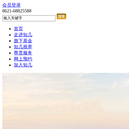
会员登录
8621-68825588
首页
走进知几
旗下基金
知几视界
尊贵服务
网上预约
加入知几