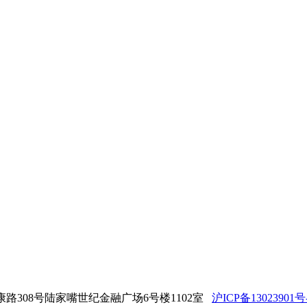
锦康路308号陆家嘴世纪金融广场6号楼1102室
沪ICP备13023901号