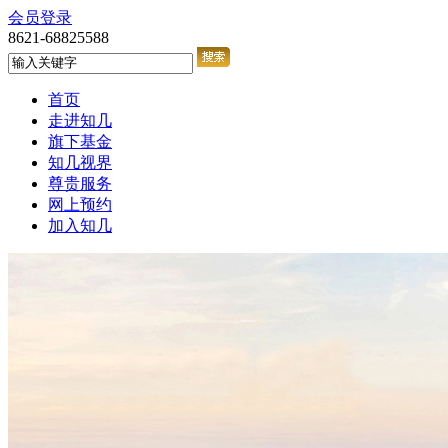
会员登录
8621-68825588
首页
走进知几
旗下基金
知几视界
尊贵服务
网上预约
加入知几