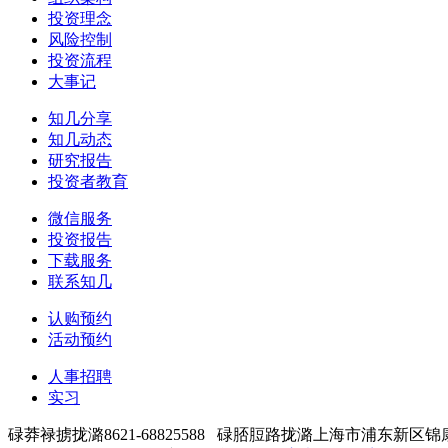
投资理念
风险控制
投资流程
大事记
知几分享
知几动态
研究报告
投资者教育
微信服务
投资报告
下载服务
联系知几
认购预约
活动预约
人事招聘
实习
碌莽禄掳拢潞8621-68825588 碌脴脰路拢潞上海市浦东新区