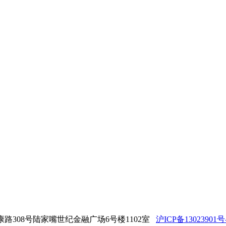
锦康路308号陆家嘴世纪金融广场6号楼1102室
沪ICP备13023901号