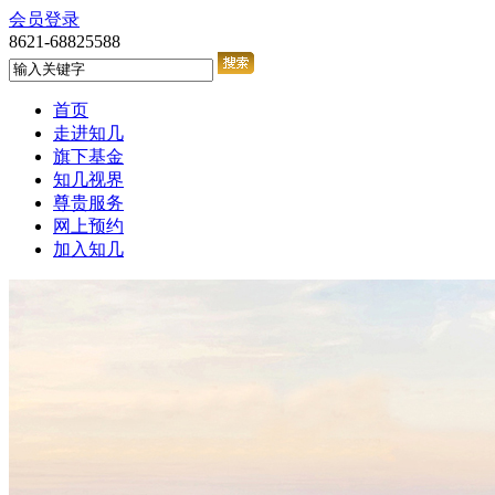
会员登录
8621-68825588
首页
走进知几
旗下基金
知几视界
尊贵服务
网上预约
加入知几