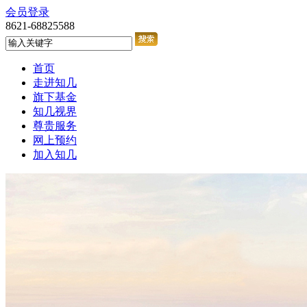
会员登录
8621-68825588
首页
走进知几
旗下基金
知几视界
尊贵服务
网上预约
加入知几