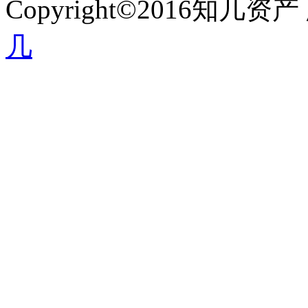
Copyright©2016知
几